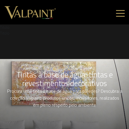
Titolo
Titolo
Tintas à base de água: tintas e
revestimentos decorativos
Procura uma tinta à base de água para paredes? Descubra a
coleção Valpaint: produtos únicos, inovadores, realizados
em pleno respeito pelo ambiente