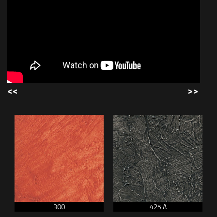
<<
>>
300
425 A