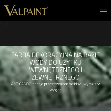
Titolo
FARBA DEKORACYJNA NA BAZIE
WODY DO UŻYTKU
WEWNĘTRZNEGO I
ZEWNĘTRZNEGO
ANTICANDO nadaje przestrzeniom solidny i wyrazisty
wygląd