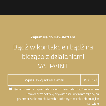
Zapisz się do Newslettera
Bądź w kontakcie i bądź na
bieżąco z działaniami
VALPAINT
Oświadczam, że zapoznałem się i zrozumiałem ogólne warunki
umowy oraz politykę prywatności i wyrażam zgodę na
przetwarzanie moich danych osobowych w celu rejestracji w
serwisie