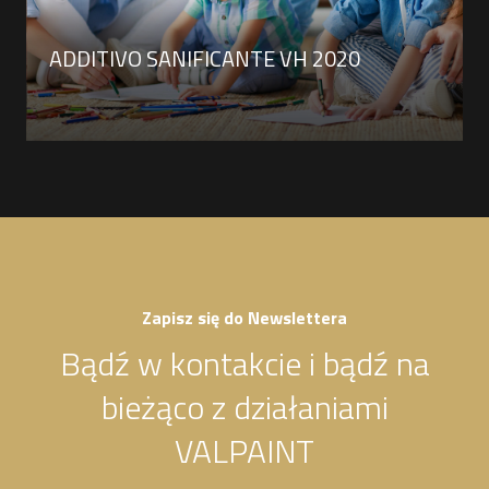
ADDITIVO SANIFICANTE VH 2020
Zapisz się do Newslettera
Bądź w kontakcie i bądź na
bieżąco z działaniami
VALPAINT