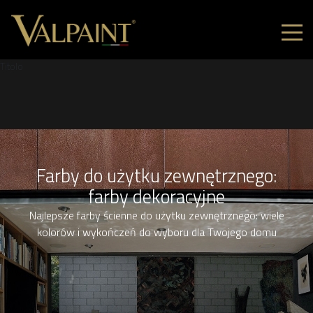
Titolo
Farby do użytku zewnętrznego:
farby dekoracyjne
Najlepsze farby ścienne do użytku zewnętrznego: wiele
kolorów i wykończeń do wyboru dla Twojego domu