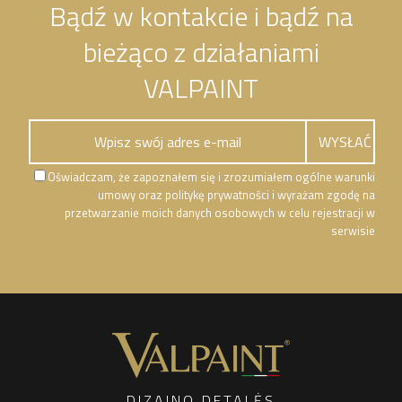
Bądź w kontakcie i bądź na
bieżąco z działaniami
VALPAINT
Oświadczam, że zapoznałem się i zrozumiałem ogólne warunki
umowy oraz politykę prywatności i wyrażam zgodę na
przetwarzanie moich danych osobowych w celu rejestracji w
serwisie
DIZAINO DETALĖS