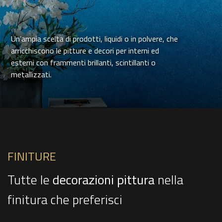
Un’ampia scelta di prodotti, liquidi o in polvere, che
arricchiscono le pitture e decori per interni ed
esterni con frammenti brillanti, scintillanti o
metallizzati.
FINITURE
Tutte le
decorazioni pittura
nella
finitura che preferisci