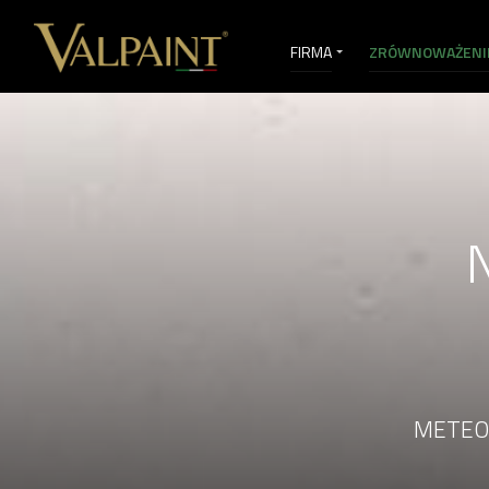
FIRMA
ZRÓWNOWAŻENI
USŁUGI SPRZEDAŻY
VI&
METEOR