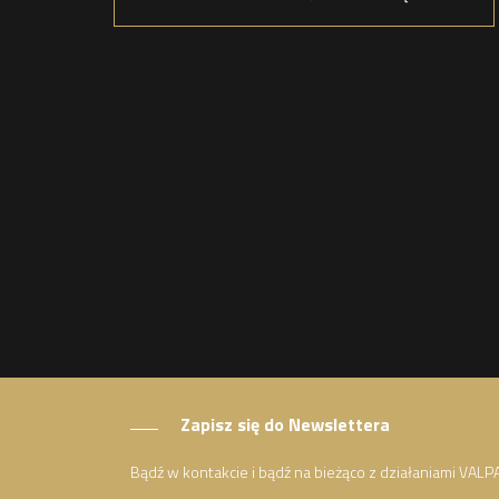
Zapisz się do Newslettera
Bądź w kontakcie i bądź na bieżąco z działaniami VALP