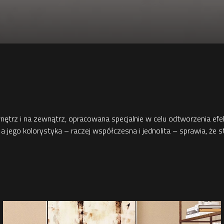
ętrz i na zewnątrz, opracowana specjalnie w celu odtworzenia efek
ny, a jego kolorystyka – raczej współczesna i jednolita – sprawia, 