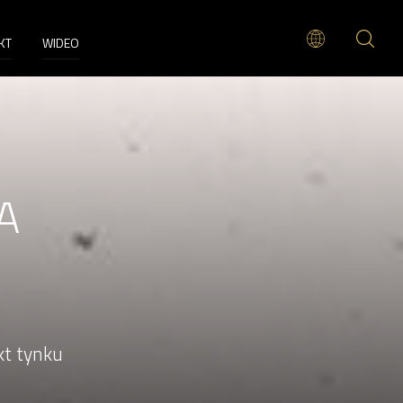
KT
WIDEO
A
t tynku