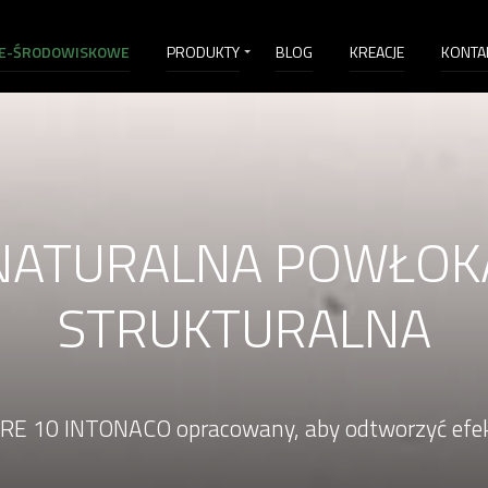
E-ŚRODOWISKOWE
PRODUKTY
BLOG
KREACJE
KONTA
D
NATURALNA POWŁOK
STRUKTURALNA
E 10 INTONACO opracowany, aby odtworzyć efek