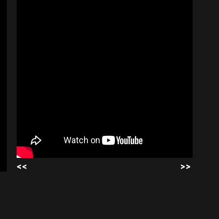
<<
>>