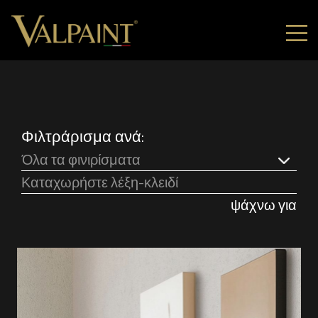
Φιλτράρισμα ανά:
Όλα τα φινιρίσματα
ψάχνω για