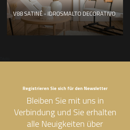
V88 SATINÉ - IDROSMALTO DECORATIVO
Titolo
Registrieren Sie sich für den Newsletter
Bleiben Sie mit uns in
Verbindung und Sie erhalten
alle Neuigkeiten über