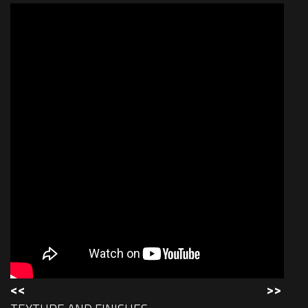
<<
>>