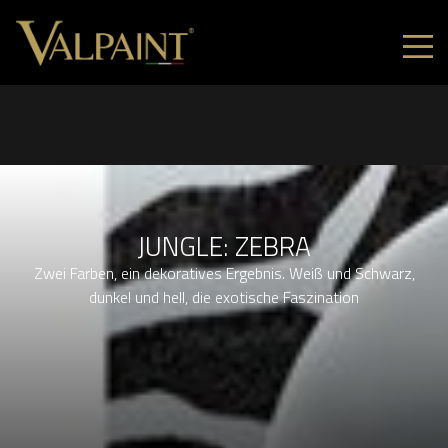
JUNGLE: ZEBRA
Zwei Farben, ein dekoratives Ergebnis. Weiß und Schwarz,
dunkel und hell, die exotische Faszination