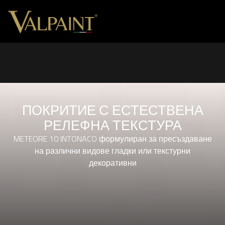
ПОКРИТИЕ С ЕСТЕСТВЕНА
РЕЛЕФНА ТЕКСТУРА
METEORE 10 INTONACO формулиран за пресъздаване
на различни видове гладки или текстурни
декоративни