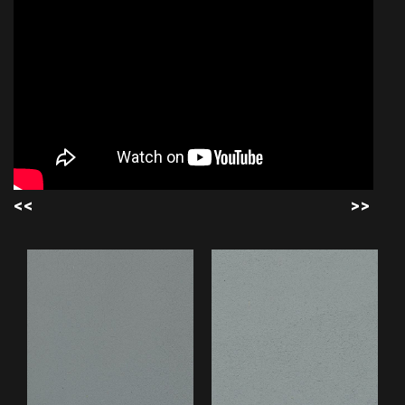
<<
>>