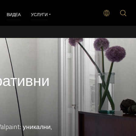
ВИДЕА
УСЛУГИ
ративни
lpaint: уникални,