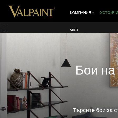
КОМПАНИЯ
УСТОЙЧ
Titolo
VI&D
Titolo
Бои на
Търсите бои за с