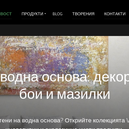
ИВОСТ
ПРОДУКТИ
BLOG
ТВОРЕНИЯ
КОНТАКТИ
 водна основа: деко
бои и мазилки
тени на водна основа? Открийте колекцията Va