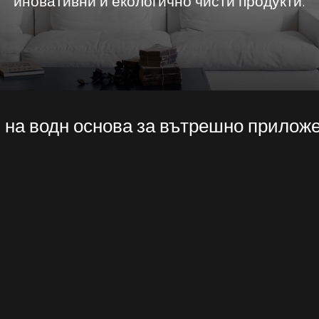
иновативни и екологично чисти продукти.
 на водн основа за вътрешно прилож