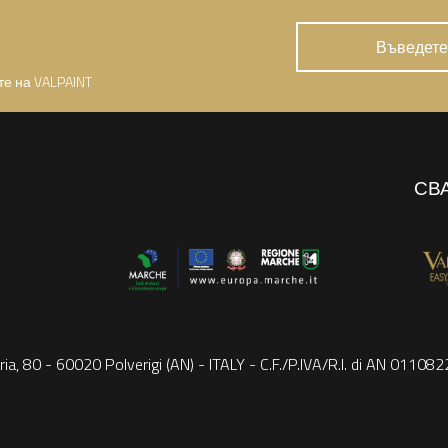
те на VALPAINT
СВ
ria, 80 - 60020 Polverigi (AN) - ITALY - C.F./P.IVA/R.I. di AN 0110