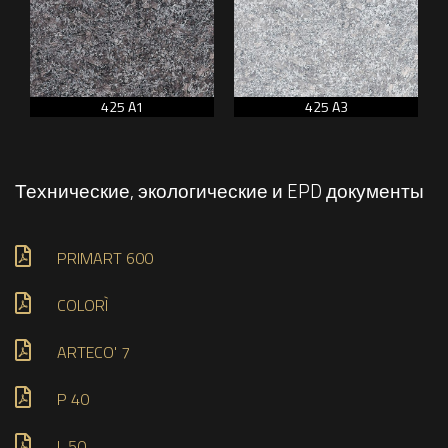
425 A1
425 A3
Технические, экологические и EPD документы
PRIMART 600
COLORÌ
ARTECO' 7
P 40
L 50