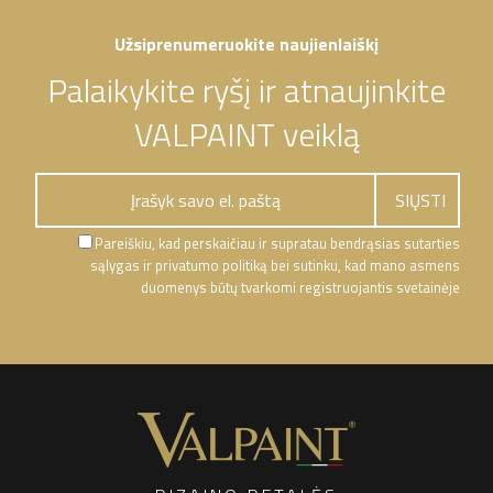
Užsiprenumeruokite naujienlaiškį
Palaikykite ryšį ir atnaujinkite
VALPAINT veiklą
Pareiškiu, kad perskaičiau ir supratau bendrąsias sutarties
sąlygas ir privatumo politiką bei sutinku, kad mano asmens
duomenys būtų tvarkomi registruojantis svetainėje