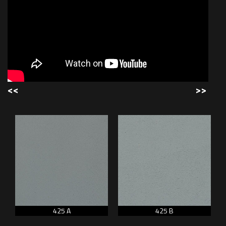
<<
>>
425 A
425 B