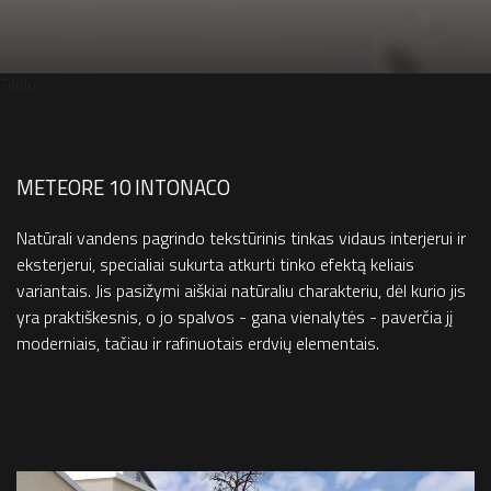
Titolo
METEORE 10 INTONACO
Natūrali vandens pagrindo tekstūrinis tinkas vidaus interjerui ir
eksterjerui, specialiai sukurta atkurti tinko efektą keliais
variantais. Jis pasižymi aiškiai natūraliu charakteriu, dėl kurio jis
yra praktiškesnis, o jo spalvos - gana vienalytės - paverčia jį
moderniais, tačiau ir rafinuotais erdvių elementais.