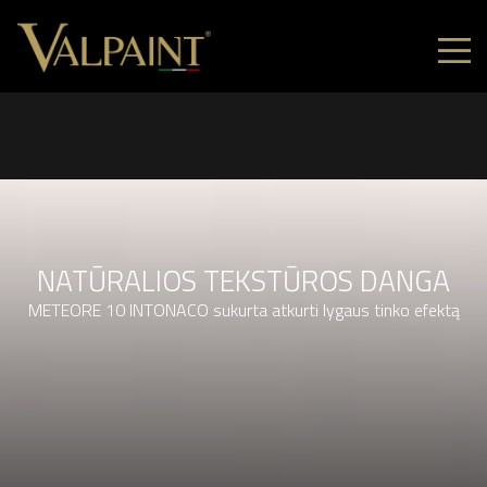
NATŪRALIOS TEKSTŪROS DANGA
METEORE 10 INTONACO sukurta atkurti lygaus tinko efektą