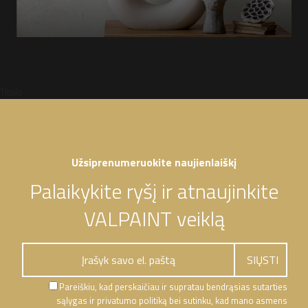
Titolo
Užsiprenumeruokite naujienlaiškį
Palaikykite ryšį ir atnaujinkite
VALPAINT veiklą
Pareiškiu, kad perskaičiau ir supratau bendrąsias sutarties
sąlygas ir privatumo politiką bei sutinku, kad mano asmens