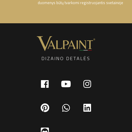
duomenys būtų tvarkomi registruojantis svetainėje
DIZAINO DETALĖS