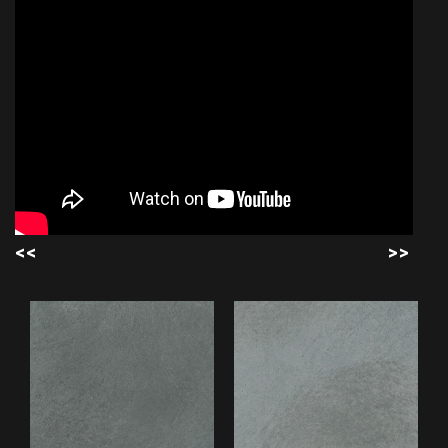
<<
>>