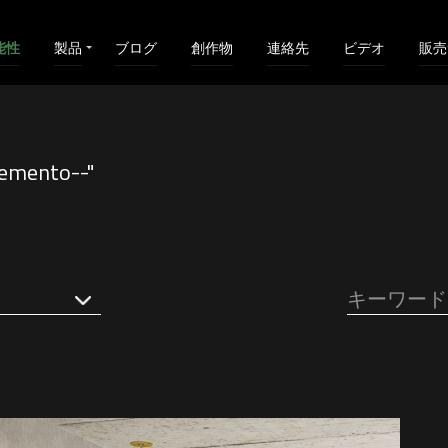
能性
製品
ブログ
創作物
連絡先
ビデオ
販売
nto--"