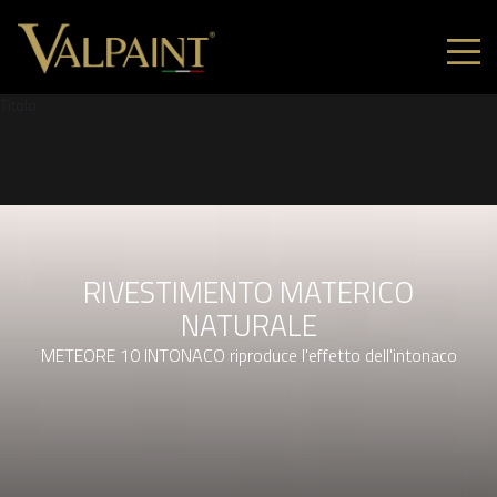
Titolo
RIVESTIMENTO MATERICO
NATURALE
METEORE 10 INTONACO riproduce l'effetto dell'intonaco