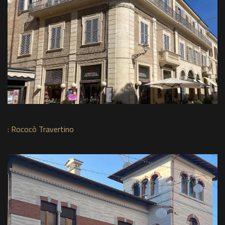
:
Rococò Travertino