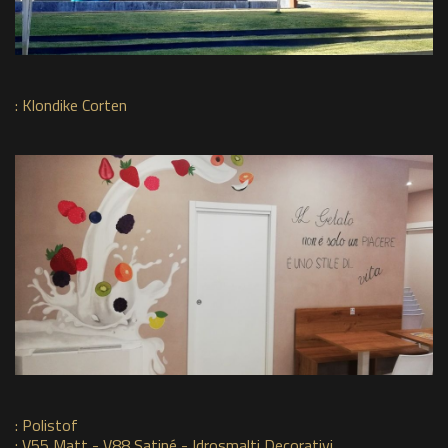
:
Klondike Corten
:
Polistof
:
V55 Matt - V88 Satiné - Idrosmalti Decorativi