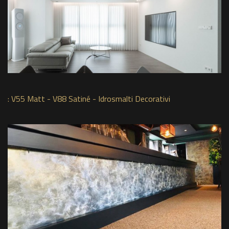
:
V55 Matt - V88 Satiné - Idrosmalti Decorativi