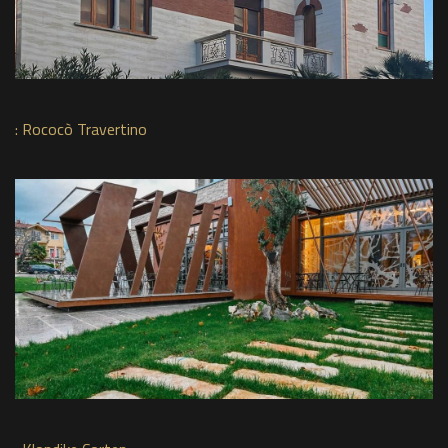
:
Rococò Travertino