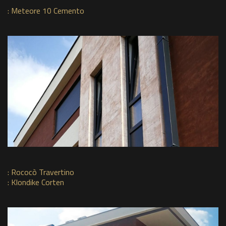
:
Meteore 10 Cemento
:
Rococò Travertino
:
Klondike Corten