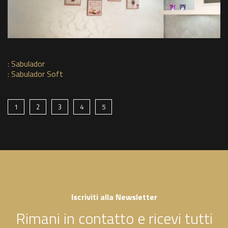
:
Sabulador
:
Sabulador Soft
1
2
3
4
5
Iscriviti alla Newsletter
Rimani in contatto e ricevi tutti