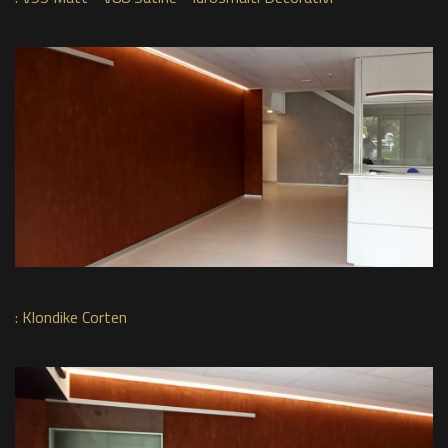
:
Klondike Corten