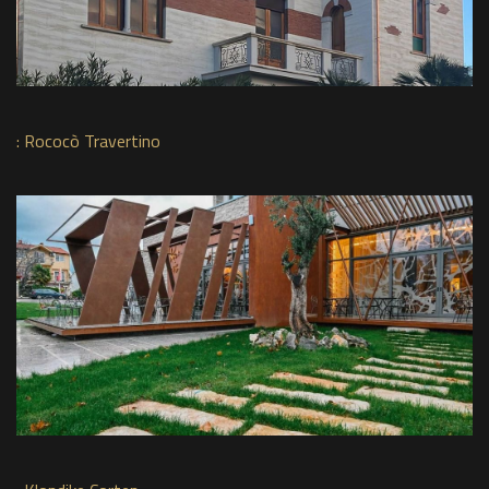
:
Rococò Travertino