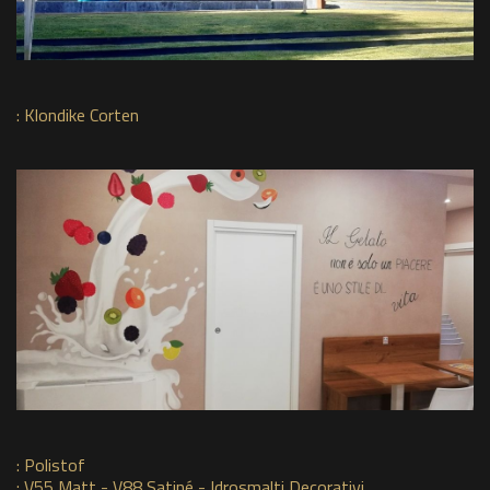
:
Klondike Corten
:
Polistof
:
V55 Matt - V88 Satiné - Idrosmalti Decorativi