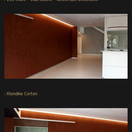
:
Klondike Corten