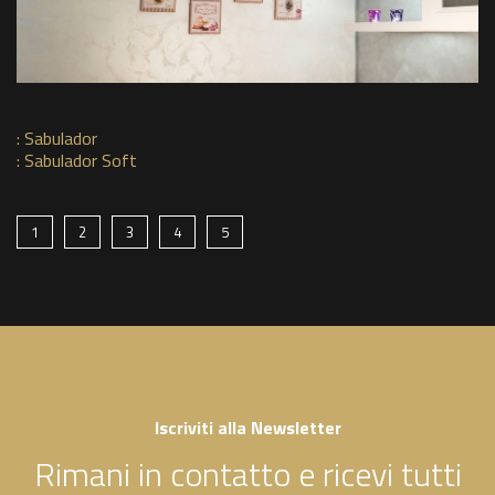
:
Sabulador
:
Sabulador Soft
1
2
3
4
5
Iscriviti alla Newsletter
Rimani in contatto e ricevi tutti