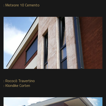
:
Meteore 10 Cemento
:
Rococò Travertino
:
Klondike Corten