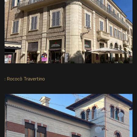
:
Rococò Travertino