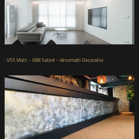
:
V55 Matt - V88 Satiné - Idrosmalti Decorativi