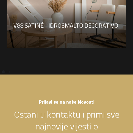
V88 SATINÉ - IDROSMALTO DECORATIVO
Titolo
Prijavi se na naše Novosti
Ostani u kontaktu i primi sve
najnovije vijesti o