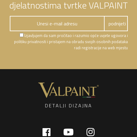
djelatnostima tvrtke VALPAINT
Izjavljujem da sam pročitao i razumio opće uvjete ugovora i
politiku privatnosti i pristajem na obradu svojih osobnih podataka
radi registracije na web mjestu
DETALJI DIZAJNA