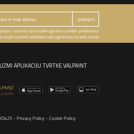
čitao i razumio opće uvjete ugovora i politiku privatnosti i
u svojih osobnih podataka radi registracije na web mjestu
UZMI APLIKACIJU TVRTKE VALPAINT
8220425 -
Privacy Policy
-
Cookie Policy