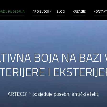
RŽIV FILOZOFIJA
PROIZVODI
BLOG
KREACIJE
KONTAKT
TIVNA BOJA NA BAZI 
TERIJERE I EKSTERIJ
ARTECO’ 1 posjeduje posebni antički efekt.