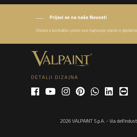
Prijavi se na naše Novosti
Ostani u kontaktu i primi sve najnovije vijesti o djelat
DETALJI DIZAJNA
2026 VALPAINT S.p.A. - Via dell'indust