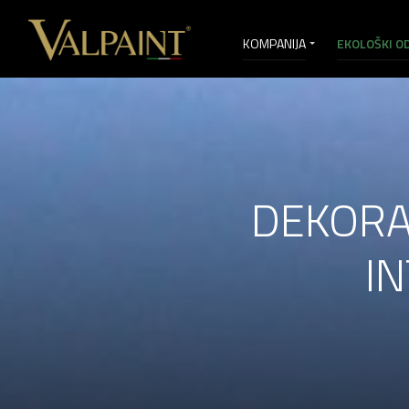
KOMPANIJA
EKOLOŠKI OD
PRODAJNE USLUGE
VI&D
DEKORA
IN