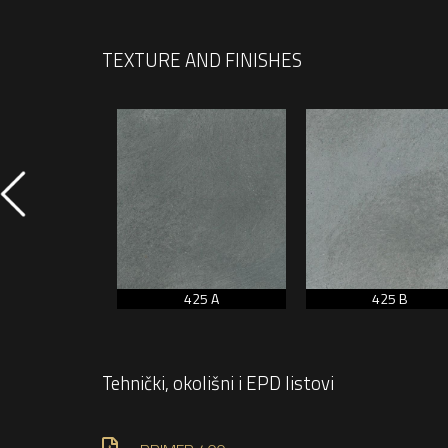
TEXTURE AND FINISHES
454 D
425 A
425 B
Tehnički, okolišni i EPD listovi