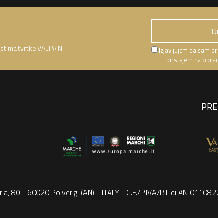
nostima tvrtke VALPAINT
Izjavljujem da sam pro
pristajem na obrad
PRE
ria, 80 - 60020 Polverigi (AN) - ITALY - C.F./P.IVA/R.I. di AN 0110