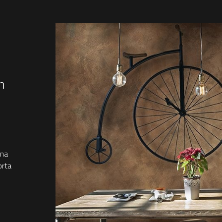
n
una
orta