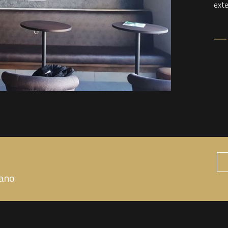
exte
cano