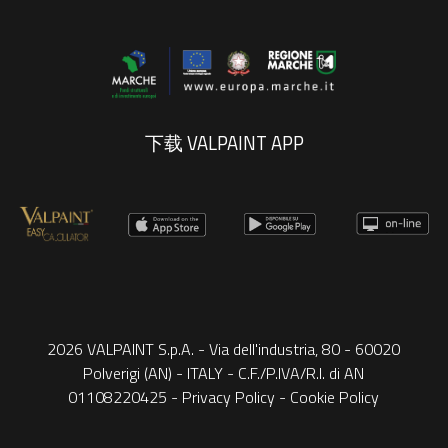
下载 VALPAINT APP
2026 VALPAINT S.p.A. - Via dell'industria, 80 - 60020
Polverigi (AN) - ITALY - C.F./P.IVA/R.I. di AN
01108220425 -
Privacy Policy
-
Cookie Policy