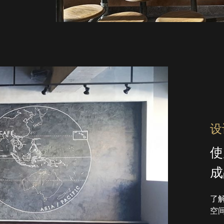
设
使
成
了解
空