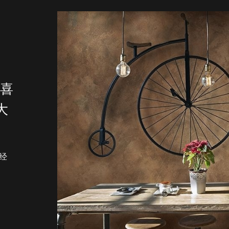
喜
大
个经