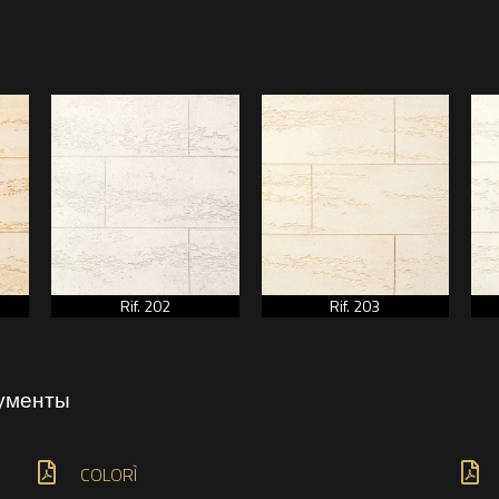
Rif. 202
Rif. 203
кументы
COLORÌ