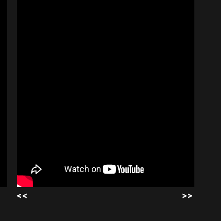
<<
>>