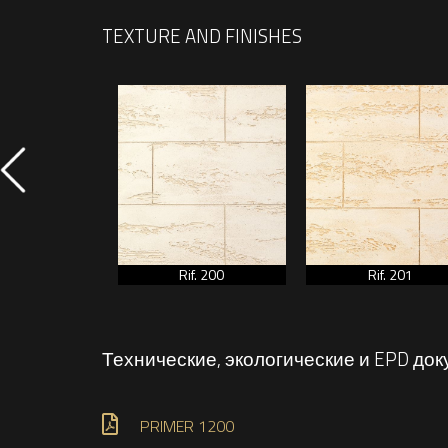
TEXTURE AND FINISHES
if. 309
Rif. 200
Rif. 201
Технические, экологические и EPD до
PRIMER 1200