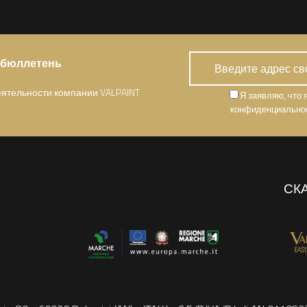
 бюллетень
деятельности компании VALPAINT
Я заявляю, что 
конфиденциальнос
СК