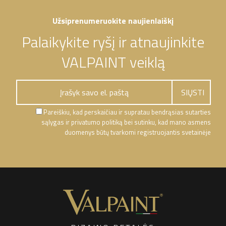
Užsiprenumeruokite naujienlaiškį
Palaikykite ryšį ir atnaujinkite
VALPAINT veiklą
Pareiškiu, kad perskaičiau ir supratau bendrąsias sutarties
sąlygas ir privatumo politiką bei sutinku, kad mano asmens
duomenys būtų tvarkomi registruojantis svetainėje