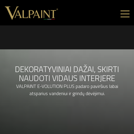
DEKORATYVINIAI DAŽAI, SKIRTI
NAUDOTI VIDAUS INTERJERE
VALPAINT E-VOLUTION PLUS padaro paviršius labai
atsparius vandeniui ir grindų dėvėjimui.