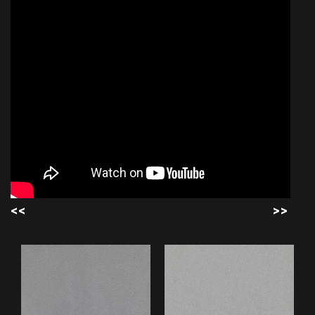
<<
>>