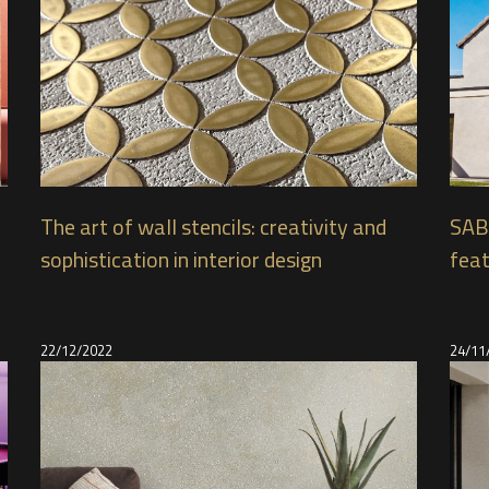
The art of wall stencils: creativity and
SAB
sophistication in interior design
feat
effe
VAL
22/12/2022
24/11