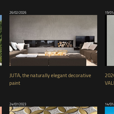
26/02/2026
19/01
JUTA, the naturally elegant decorative
2026
paint
VAL
24/07/2023
14/07