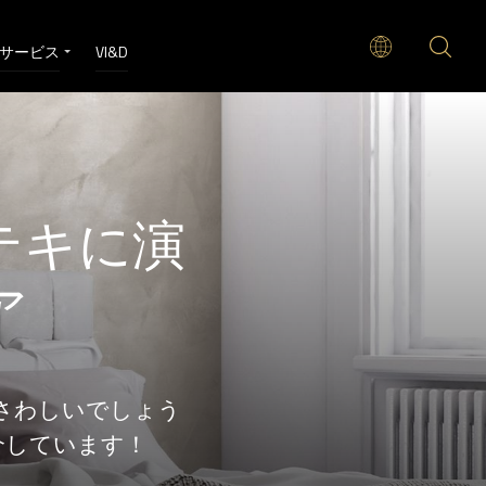
サービス
VI&D
テキに演
ア
さわしいでしょう
介しています！