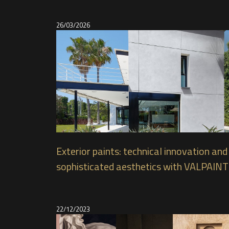
26/03/2026
Exterior paints: technical innovation and
sophisticated aesthetics with VALPAINT
products
22/12/2023