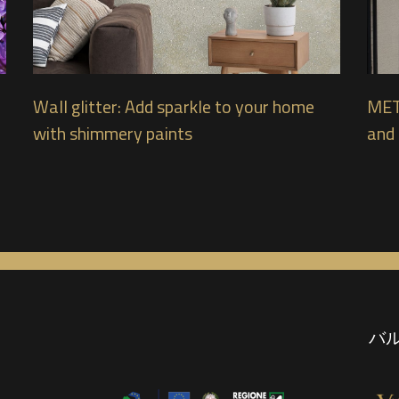
Wall glitter: Add sparkle to your home
MET
with shimmery paints
and 
バ