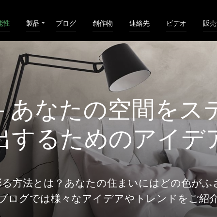
能性
製品
ブログ
創作物
連絡先
ビデオ
販売
 - あなたの空間をス
出するためのアイデ
彩る方法とは？あなたの住まいにはどの色がふ
ブログでは様々なアイデアやトレンドをご紹