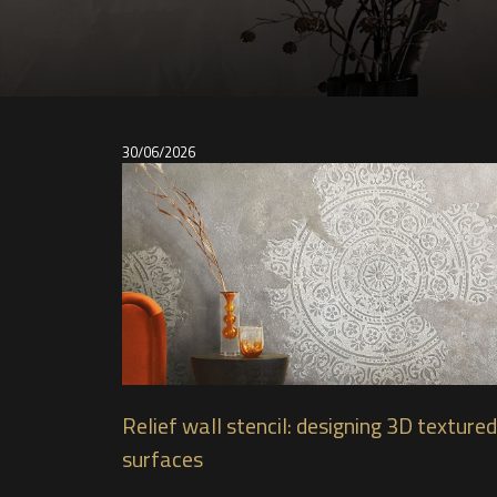
30/06/2026
Relief wall stencil: designing 3D textured
surfaces