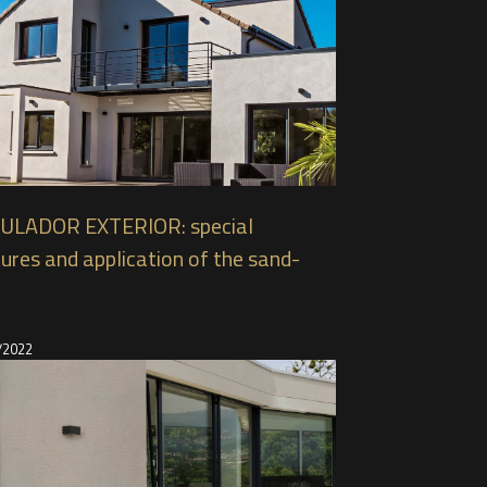
ULADOR EXTERIOR: special
ures and application of the sand-
ct paint for exteriors from
PAINT
/2022