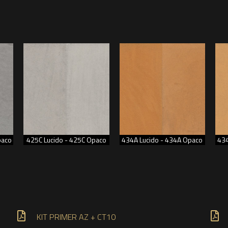
paco
425C Lucido - 425C Opaco
434A Lucido - 434A Opaco
434
KIT PRIMER AZ + CT10