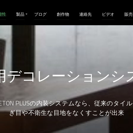
能性
製品
ブログ
創作物
連絡先
ビデオ
販売
用デコレーションシ
 I-BETON PLUSの内装システムなら、従来の
ぎ目や不衛生な目地をなくすことが出来