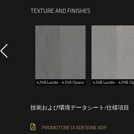
TEXTURE AND FINISHES
do - 535C Opaco
425A Lucido - 425A Opaco
425B Lucido - 425B O
技術および環境データシート/仕様項目
PROMOTORE DI ADESIONE ADP