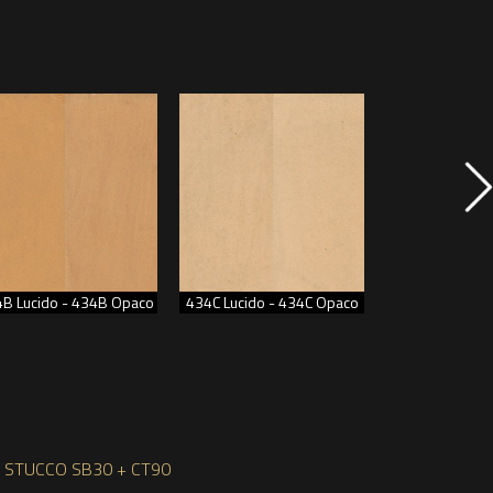
B Lucido - 434B Opaco
434C Lucido - 434C Opaco
435A Lucido -
STUCCO SB30 + CT90