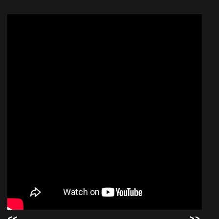
<<
>>