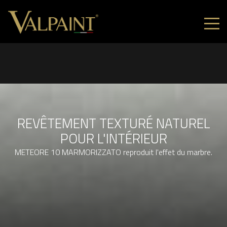
REVÊTEMENT TEXTURÉ NATUREL
POUR L'INTÉRIEUR
METEORE 10 MARMORIZZATO reproduit l'effet du marbre.