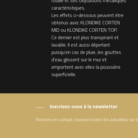
rouille et ses oxydations métalliques
caractéristiques.
Les effets ci-dessous peuvent être
obtenus avec KLONDIKE CORTEN
MID ou KLONDIKE CORTEN TOP.
Ce dernier est plus transpirant et
lavable. Il est aussi déperlant
puisqu’en cas de pluie, les gouttes
d’eau glissent sur le mur et
emportent avec elles la poussière
superficielle.
Inscrivez-vous à la newsletter
Restons en contact, recevez toutes les actualités sur 