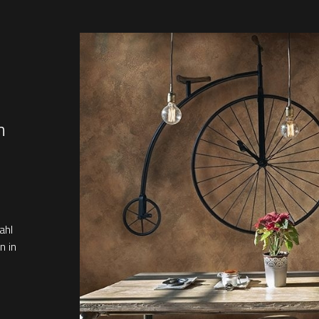
n
ahl
n in