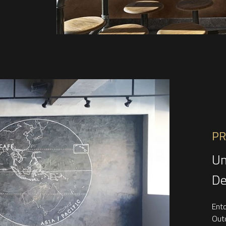
PR
Um
De
Entd
Out